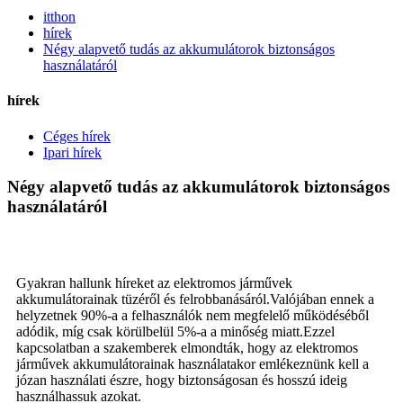
itthon
hírek
Négy alapvető tudás az akkumulátorok biztonságos
használatáról
hírek
Céges hírek
Ipari hírek
Négy alapvető tudás az akkumulátorok biztonságos
használatáról
Gyakran hallunk híreket az elektromos járművek
akkumulátorainak tüzéről és felrobbanásáról.Valójában ennek a
helyzetnek 90%-a a felhasználók nem megfelelő működéséből
adódik, míg csak körülbelül 5%-a a minőség miatt.Ezzel
kapcsolatban a szakemberek elmondták, hogy az elektromos
járművek akkumulátorainak használatakor emlékeznünk kell a
józan használati észre, hogy biztonságosan és hosszú ideig
használhassuk azokat.