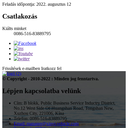
Feladás időpontja: 2022. augusztus 12
Csatlakozás
Kiálts minket
0086-516-83889795
Frissítések e-mailben
Iratkozz fel
© Copyright - 2010-2022 : Minden jog fenntartva.
Lépjen kapcsolatba velünk
Cím: B blokk, Public Business Service Inductry District,
No.12 West Side Of Huangshan Road, Tongshan New,
Xuzhou City, 221006, Kína
Telefon: 0086-516-83889795
Email: manager@xinyi-vehicle.com