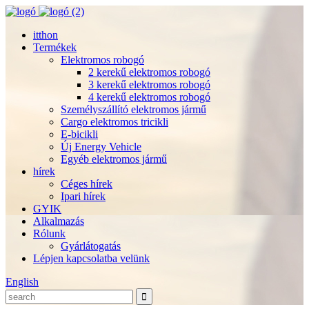
itthon
Termékek
Elektromos robogó
2 kerekű elektromos robogó
3 kerekű elektromos robogó
4 kerekű elektromos robogó
Személyszállító elektromos jármű
Cargo elektromos tricikli
E-bicikli
Új Energy Vehicle
Egyéb elektromos jármű
hírek
Céges hírek
Ipari hírek
GYIK
Alkalmazás
Rólunk
Gyárlátogatás
Lépjen kapcsolatba velünk
English