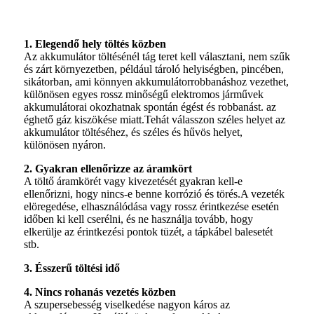
1. Elegendő hely töltés közben
Az akkumulátor töltésénél tág teret kell választani, nem szűk
és zárt környezetben, például tároló helyiségben, pincében,
sikátorban, ami könnyen akkumulátorrobbanáshoz vezethet,
különösen egyes rossz minőségű elektromos járművek
akkumulátorai okozhatnak spontán égést és robbanást. az
éghető gáz kiszökése miatt.Tehát válasszon széles helyet az
akkumulátor töltéséhez, és széles és hűvös helyet,
különösen nyáron.
2. Gyakran ellenőrizze az áramkört
A töltő áramkörét vagy kivezetését gyakran kell-e
ellenőrizni, hogy nincs-e benne korrózió és törés.A vezeték
elöregedése, elhasználódása vagy rossz érintkezése esetén
időben ki kell cserélni, és ne használja tovább, hogy
elkerülje az érintkezési pontok tüzét, a tápkábel balesetét
stb.
3. Ésszerű töltési idő
4. Nincs rohanás vezetés közben
A szupersebesség viselkedése nagyon káros az