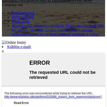
klasszikus Ford Broncos nem áll kapcsolatban a Ford Motor
Company-val.
Forró termékek
Webhelytérkép
AMP mobil
Háromkerekű elektromos kerékpár
,
Elektromos kerékpár 300
km hatótáv
,
Mobilitás Tricikli Felnőtteknek
,
A legjobb
elektromos trie
,
Könnyű összecsukható kerékpár
,
E Trikes
,
Küldjön e-mailt
x