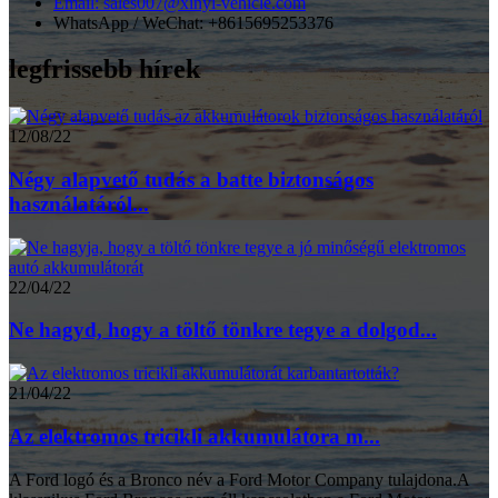
Email: sales007@xinyi-vehicle.com
WhatsApp / WeChat: +8615695253376
legfrissebb hírek
12/08/22
Négy alapvető tudás a batte biztonságos
használatáról...
22/04/22
Ne hagyd, hogy a töltő tönkre tegye a dolgod...
21/04/22
Az elektromos tricikli akkumulátora m...
A Ford logó és a Bronco név a Ford Motor Company tulajdona.A