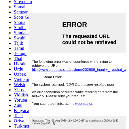
Slovenian
Somali
Samoan
Scots Gaelic
Shona
Sindhi
Sundanese
Swahili
Tajik
Tamil
Telugu
Thai
Ukrainian
Urdu
Uzbek
Vietnamese
Welsh
Xhosa
Yiddish
Yoruba
Zulu
Kinyarwanda
Tatar
Oriya
Turkmen