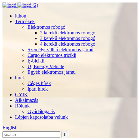
itthon
Termékek
Elektromos robogó
2 kerekű elektromos robogó
3 kerekű elektromos robogó
4 kerekű elektromos robogó
Személyszállító elektromos jármű
Cargo elektromos tricikli
E-bicikli
Új Energy Vehicle
Egyéb elektromos jármű
hírek
Céges hírek
Ipari hírek
GYIK
Alkalmazás
Rólunk
Gyárlátogatás
Lépjen kapcsolatba velünk
English