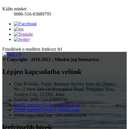
Kiálts minket
0086-516-83889795
Frissítések e-mailben
Iratkozz fel
© Copyright - 2010-2022 : Minden jog fenntartva.
Lépjen kapcsolatba velünk
Cím: B blokk, Public Business Service Inductry District,
No.12 West Side Of Huangshan Road, Tongshan New,
Xuzhou City, 221006, Kína
Telefon: 0086-516-83889795
Email: manager@xinyi-vehicle.com
Email: sales007@xinyi-vehicle.com
WhatsApp / WeChat: +8615695253376
legfrissebb hírek