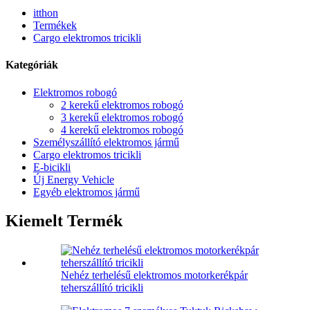
itthon
Termékek
Cargo elektromos tricikli
Kategóriák
Elektromos robogó
2 kerekű elektromos robogó
3 kerekű elektromos robogó
4 kerekű elektromos robogó
Személyszállító elektromos jármű
Cargo elektromos tricikli
E-bicikli
Új Energy Vehicle
Egyéb elektromos jármű
Kiemelt Termék
Nehéz terhelésű elektromos motorkerékpár
teherszállító tricikli