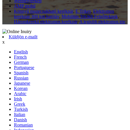
Webhelytérkép
AMP mobil
Könnyű összecsukható kerékpár
,
E Trikes
,
Elektromos
kerékpár 300 km hatótáv
,
Mobilitás Tricikli Felnőtteknek
,
Háromkerekű elektromos kerékpár
,
A legjobb elektromos trie
,
Küldjön e-mailt
x
English
French
German
Portuguese
Spanish
Russian
Japanese
Korean
Arabic
Irish
Greek
Turkish
Italian
Danish
Romanian