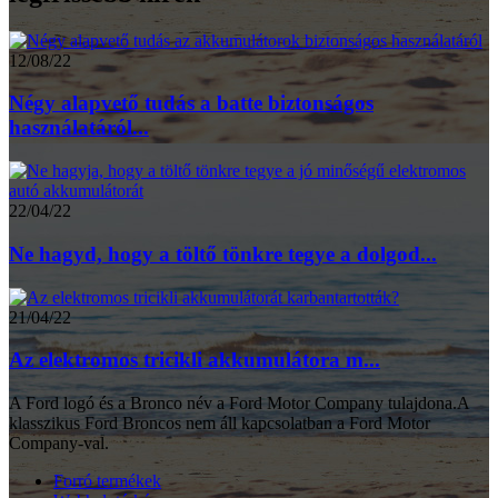
12/08/22
Négy alapvető tudás a batte biztonságos
használatáról...
22/04/22
Ne hagyd, hogy a töltő tönkre tegye a dolgod...
21/04/22
Az elektromos tricikli akkumulátora m...
A Ford logó és a Bronco név a Ford Motor Company tulajdona.A
klasszikus Ford Broncos nem áll kapcsolatban a Ford Motor
Company-val.
Forró termékek