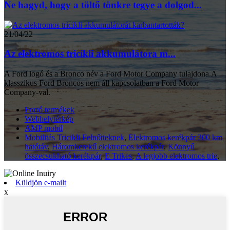
Ne hagyd, hogy a töltő tönkre tegye a dolgod...
21/04/22
Az elektromos tricikli akkumulátora m...
A Ford logó és a Bronco név a Ford Motor Company tulajdona.A
klasszikus Ford Broncos nem áll kapcsolatban a Ford Motor
Company-val.
Forró termékek
Webhelytérkép
AMP mobil
Mobilitás Tricikli Felnőtteknek
,
Elektromos kerékpár 300 km
hatótáv
,
Háromkerekű elektromos kerékpár
,
Könnyű
összecsukható kerékpár
,
E Trikes
,
A legjobb elektromos trie
,
Küldjön e-mailt
x