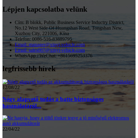
Lépjen kapcsolatba velünk
Cím: B blokk, Public Business Service Inductry District,
No.12 West Side Of Huangshan Road, Tongshan New,
Xuzhou City, 221006, Kína
Telefon: 0086-516-83889795
Email: manager@xinyi-vehicle.com
Email: sales007@xinyi-vehicle.com
WhatsApp / WeChat: +8615695253376
legfrissebb hírek
12/08/22
Négy alapvető tudás a batte biztonságos
használatáról...
22/04/22