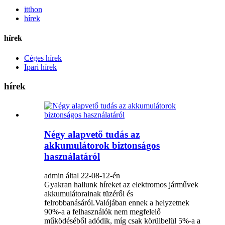
itthon
hírek
hírek
Céges hírek
Ipari hírek
hírek
Négy alapvető tudás az
akkumulátorok biztonságos
használatáról
admin által 22-08-12-én
Gyakran hallunk híreket az elektromos járművek
akkumulátorainak tüzéről és
felrobbanásáról.Valójában ennek a helyzetnek
90%-a a felhasználók nem megfelelő
működéséből adódik, míg csak körülbelül 5%-a a