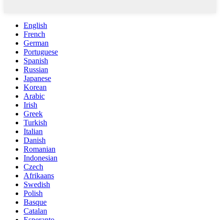
English
French
German
Portuguese
Spanish
Russian
Japanese
Korean
Arabic
Irish
Greek
Turkish
Italian
Danish
Romanian
Indonesian
Czech
Afrikaans
Swedish
Polish
Basque
Catalan
Esperanto