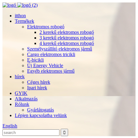
itthon
Termékek
Elektromos robogó
2 kerekű elektromos robogó
3 kerekű elektromos robogó
4 kerekű elektromos robogó
Személyszállító elektromos jármű
Cargo elektromos tricikli
E-bicikli
Új Energy Vehicle
Egyéb elektromos jármű
hírek
Céges hírek
Ipari hírek
GYIK
Alkalmazás
Rólunk
Gyárlátogatás
Lépjen kapcsolatba velünk
English