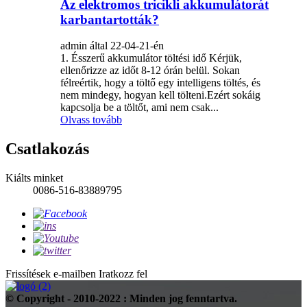
Az elektromos tricikli akkumulátorát
karbantartották?
admin által 22-04-21-én
1. Ésszerű akkumulátor töltési idő Kérjük,
ellenőrizze az időt 8-12 órán belül. Sokan
félreértik, hogy a töltő egy intelligens töltés, és
nem mindegy, hogyan kell tölteni.Ezért sokáig
kapcsolja be a töltőt, ami nem csak...
Olvass tovább
Csatlakozás
Kiálts minket
0086-516-83889795
Frissítések e-mailben
Iratkozz fel
© Copyright - 2010-2022 : Minden jog fenntartva.