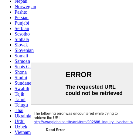
Nepali
Norwegian
Pashto
Persian
Punjabi
Serbian
Sesotho
Sinhala
Slovak
Slovenian
Somali
Samoan
Scots Gaelic
Shona
Sindhi
Sundanese
Swahili
Tajik
Tamil
Telugu
Thai
Ukrainian
Urdu
Uzbek
Vietnamese